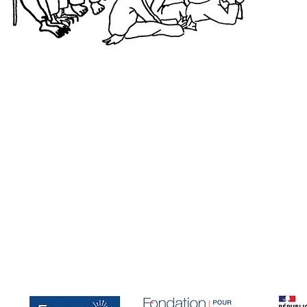
INFOS
smotslus.com
smotslus.com