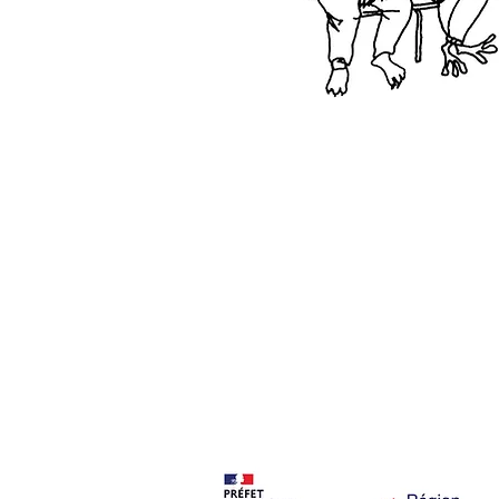
CONTACT
projet@motsdit
contact@motsdit