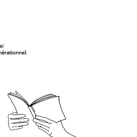
si
énérationnel.